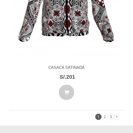
CASACA SATINADA
S/.201
1
2
3