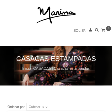
0
SOL S/.
CASACAS ESTAMPADAS
Inicio
|
CASACAS
|
Casacas estampadas
Ordenar por
Ordenar +/-