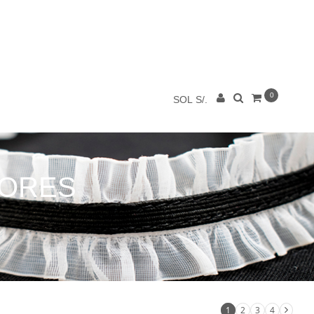
0
SOL S/.
LORES
1
2
3
4