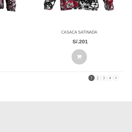
A
CASACA SATINADA
S/.201
1
2
3
4