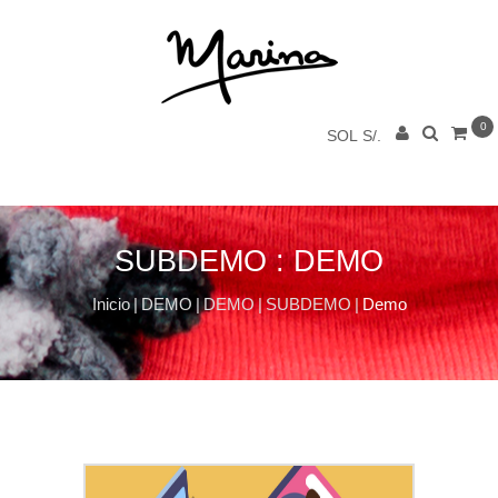
0
SOL S/.
SUBDEMO : DEMO
Inicio
|
DEMO
|
DEMO
|
SUBDEMO
|
Demo